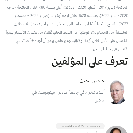
الجائحة (يناير 2017 - فبراير 2020)، ولكانت أعلى بنسبة 86٪ خلال الجائحة (مارس
2020 - يناير 2022)، وبنسبة 28% خلال ازمة أوكرانيا (فبراير 2022 – ديسمبر
2023). تقترح نتائجنا أيضًا أن التدابير التي اتخذتها دول أخرى، مثل الإطلاقات
المنسقة من المخزونات الوطنية من النفط الخام، قللت من تقلبات الأسعار بنسبة
الخمس على الأقل خلال أزمة أوكرانيا، وهو عامل يبدو أن أوبك+ أخذته في
الاعتبار في خطط إنتاجها.
تعرف على المؤلفين
جيمس سميث
أستاذ فخري في جامعة ساوثرن ميثوديست في
دالاس
Energy Macro- & Microeconomics