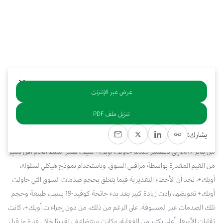
بوابة البيانات
انضم إلى فريقنا
استعرض الصور لأبرز فعالياتنا الأخيرة ومبادراتنا وشراكاتنا.
يرجى التواصل معنا للاستفسارات العامة، وفرص التعاون، والطلبات الإعلامية.
نوفر بيانات موثوقة ودقيقة في مجالي الطاقة والاقتصاد، ونتيحها للجميع.
عن كابسارك
عرض عبر الإنترنت
خلاصة
تنزيل ملف PDF
باستخدام طريقة تحليل بسيطة، نقدر التحولات الشهرية في الطلب العالمي على
يشارك:
النفط والعرض من خارج أوبك+ منذ عام 2010. ونجد أدلة على أنه خلال الفترة
من يناير 2017 إلى ديسمبر 2023، حاولت أوبك+ تثبيت سعر النفط الخام أقل بكثير
من القيم المقدرة بواسطة مراقبي السوق. وباستخدام نموذج هيكلي لسلوك
أوبك+، نجد أن الأخطاء التقديرية فيما يتعلق بحجم صدمات السوق التي حاولت
أوبك+ تعويضها، زادت زيادة كبير بعد بدء جائحة كوفيد-19 بسبب طبيعة وحجم
تلك الصدمات غير المسبوقة. على الرغم من ذلك، من دون إجراءات أوبك+، كانت
تقلبات الأسعار أعلى بكثير من الفعلية، وكانت ستتضاعف تقريبًا خلال فترة ما قبل