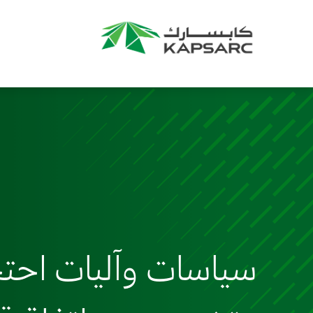
سياسات وآليات احتجا