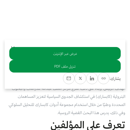
بوابة البيانات
انضم إلى فريقنا
استعرض الصور لأبرز فعالياتنا الأخيرة ومبادراتنا وشراكاتنا.
يرجى التواصل معنا للاستفسارات العامة، وفرص التعاون، والطلبات الإعلامية.
نوفر بيانات موثوقة ودقيقة في مجالي الطاقة والاقتصاد، ونتيحها للجميع.
عن كابسارك
عرض عبر الإنترنت
خلاصة
تنزيل ملف PDF
من المسلم به عمومًا أن الالتزامات المنصوص عليها في اتفاق باريس لم تُحقق
يشارك:
هدف الاحتباس الحراري البالغ خفض درجتين مئويتين، والذي جرى الاتفاق على أنه
الهدف الرئيس. وبناءً على ذلك، شرع مركز الملك عبدالله للدراسات والبحوث
البترولية (كابسارك) في استكشاف الجدوى السياسية لتعزيز المساهمات
المحددة وطنيًا من خلال استخدام مجموعة أدوات كابسارك للتحليل السلوكي.
وفي ذلك، يدرس هذا البحث القضية الروسية.
تعرف على المؤلفين