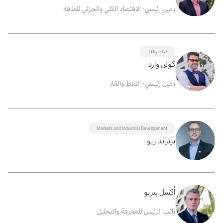
زميل رئيسي- الاقتصاد الكلي والجزئي للطاقة
النفط والغاز
كولن وارد
زميل رئيسي- النفط والغاز
Markets and Industrial Development
برتراند ريو
أكسل بيريو
نائب الرئيس للمعرفة والتحليل