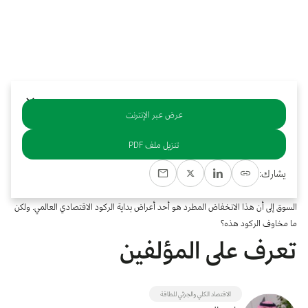
بوابة البيانات
انضم إلى فريقنا
استعرض الصور لأبرز فعالياتنا الأخيرة ومبادراتنا وشراكاتنا.
يرجى التواصل معنا للاستفسارات العامة، وفرص التعاون، والطلبات الإعلامية.
نوفر بيانات موثوقة ودقيقة في مجالي الطاقة والاقتصاد، ونتيحها للجميع.
عن كابسارك
عرض عبر الإنترنت
خلاصة
تنزيل ملف PDF
إن النفط سلعة أساسية ذات طلب لا يتسم بالمرونة التامة على الرغم من تقلب أسعاره.
يشارك:
انخفضت أسعار الوقود في الأشهر الأخيرة انخفاضا كبيرا من 120 دولار للبرميل (ب) في
بداية شهر يونيو إلى أقل من 85 دولار للبرميل في نهاية شهر سبتمبر. ويشير الخبراء ومعلقو
السوق إلى أن هذا الانخفاض المطرد هو أحد أعراض بداية الركود الاقتصادي العالمي. ولكن
ما مخاوف الركود هذه؟
تعرف على المؤلفين
الاقتصاد الكلي والجزئي للطاقة