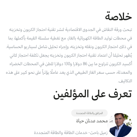
بوابة البيانات
انضم إلى فريقنا
خلاصة
استعرض الصور لأبرز فعالياتنا الأخيرة ومبادراتنا وشراكاتنا.
يرجى التواصل معنا للاستفسارات العامة، وفرص التعاون، والطلبات الإعلامية.
نوفر بيانات موثوقة ودقيقة في مجالي الطاقة والاقتصاد، ونتيحها للجميع.
عن كابسارك
تبحث ورقة النقاش في الجدوى الاقتصادية لنشر تقنية احتجاز الكربون وتخزينه
في محطات توليد الطاقة الكهربائية بالغاز، مع تغطية سلسلة القيمة بأكملها، بما
في ذلك احتجاز الكربون ونقله وتخزينه، وإجراء تحليل شامل لسيناريو الحساسية.
يُظهر تحليلنا أن اعتماد تقنية احتجاز الكربون وتخزينه يجعل تكلفة احتجاز لثاني
أكسيد الكربون تتراوح ما بين 86 دولارا و130 دولارا للطن في المحطات الخضراء
والمعدلة، حسب سعر الغاز الطبيعي الذي يعد عاملًا يؤثراً على نحو كبير على هذه
التكاليف.
تعرف على المؤلفين
المرافق والطاقة المتجددة
محمد عدنان حياة
زميل باحث- خدمات الطاقة والطاقة المتجددة