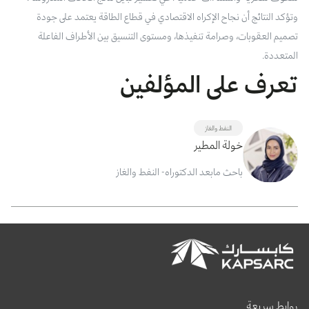
وتؤكد النتائج أن نجاح الإكراه الاقتصادي في قطاع الطاقة يعتمد على جودة
تصميم العقوبات، وصرامة تنفيذها، ومستوى التنسيق بين الأطراف الفاعلة
المتعددة.
تعرف على المؤلفين
النفط والغاز
خولة المطير
باحث مابعد الدكتوراه- النفط والغاز
روابط سريعة