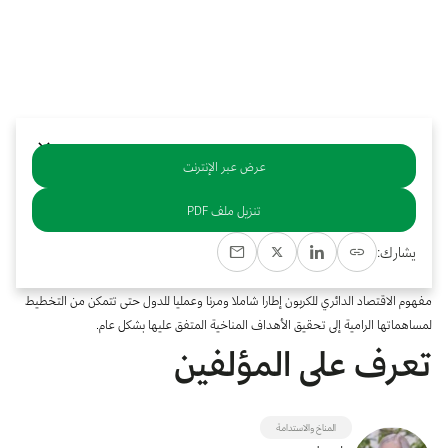
بوابة البيانات
انضم إلى فريقنا
استعرض الصور لأبرز فعالياتنا الأخيرة ومبادراتنا وشراكاتنا.
يرجى التواصل معنا للاستفسارات العامة، وفرص التعاون، والطلبات الإعلامية.
نوفر بيانات موثوقة ودقيقة في مجالي الطاقة والاقتصاد، ونتيحها للجميع.
عن كابسارك
عرض عبر الإنترنت
خلاصة
تنزيل ملف PDF
هناك حاجة ملحة إلى التوفيق والمواءمة ما بين الانبعاثات العالمية لثاني أكسيد الكربون
يشارك:
وغازات الدفيئة الأخرى والمسارات الآمنة للمناخ. كما أن هناك حاجة إلى مجموعة واسعة
من التقنيات والأساليب لتحقيق ذلك بطريقة منصفة وأكثر فعالية من حيث التكلفة. يوفر
مفهوم الاقتصاد الدائري للكربون إطارا شاملا ومرنا وعمليا للدول حتى تتمكن من التخطيط
لمساهماتها الرامية إلى تحقيق الأهداف المناخية المتفق عليها بشكل عام.
تعرف على المؤلفين
المناخ والاستدامة