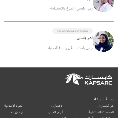
زميل رئيسي- المناخ والاستدامة
Transportation & Infrastructure
لمى ياسين
زميل باحث- النقل والبنية التحتية
روابط سريعة
عن كابسارك
الإصدارات
المواد الاعلامية
الخدمات الاستشارية
فرص العمل
تواصل معنا