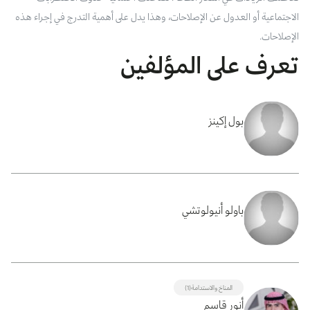
‬الإصلاحات.‭
تعرف على المؤلفين
بول إكينز
باولو أنيولوتشي
المناخ والاستدامة(1)
أنور قاسم