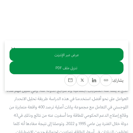
بوابة البيانات
انضم إلى فريقنا
استعرض الصور لأبرز فعالياتنا الأخيرة ومبادراتنا وشراكاتنا.
يرجى التواصل معنا للاستفسارات العامة، وفرص التعاون، والطلبات الإعلامية.
نوفر بيانات موثوقة ودقيقة في مجالي الطاقة والاقتصاد، ونتيحها للجميع.
عن كابسارك
عرض عبر الإنترنت
خلاصة
تنزيل ملف PDF
يشارك:
‬وقائع‭ ‬إصلاح‭ ‬الدعم‭ ‬الحكومي‭ ‬للطاقة‭ ‬وما‭ ‬أسفرت‭ ‬عنه‭ ‬من‭ ‬نتائج‭ ‬وذلك‭ ‬في‭ ‬43‭