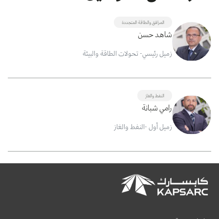
المرافق والطاقة المتجددة
شاهد حسن
زميل رئيسي- تحولات الطاقة والبيئة
النفط والغاز
رامي شبانة
زميل أول -النفط والغاز