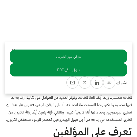
بوابة البيانات
انضم إلى فريقنا
استعرض الصور لأبرز فعالياتنا الأخيرة ومبادراتنا وشراكاتنا.
يرجى التواصل معنا للاستفسارات العامة، وفرص التعاون، والطلبات الإعلامية.
نوفر بيانات موثوقة ودقيقة في مجالي الطاقة والاقتصاد، ونتيحها للجميع.
عن كابسارك
عرض عبر الإنترنت
خلاصة
تنزيل ملف PDF
ينظر صناع السياسات خلال المناقشات المتعلقة بتحول الطاقة، وبوتيرة متنامية إلى
يشارك:
الهيدروجين على أنه بديل مفضل خالٍ من الانبعاثات للنفط والغاز الطبيعي والفحم في
القطاعات التي يصعب خفض معدلات انبعاثاتها. بيد أن الهيدروجين لا يعد مصدرًا أساسيًا
للطاقة فحسب، وإنما أيضا ناقلا للطاقة. وتؤثر العديد من العوامل على تكاليف إنتاجه بما
فيها مصدره والتكنولوجيا المستخدمة لتصنيعه. أما في الوقت الراهن، فتترتب على عمليات
تصنيع الهيدروجين بحد ذاتها أثارا كربونية كبيرة. وبالتالي، فإنه يتعين أيضًا إزالة الكربون من
الطرق المستخدمة في إنتاجه من أجل قبول الهيدروجين كمصدر للوقود منخفض الكربون.
تعرف على المؤلفين