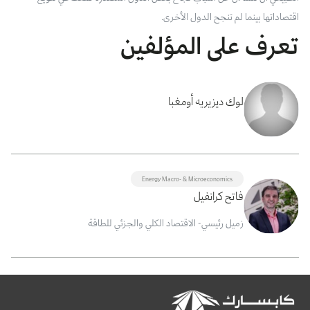
اقتصاداتها
بينما
لم
تنجح
الدول
الأخرى
.
تعرف على المؤلفين
لوك ديزيريه أومغبا
Energy Macro- & Microeconomics
فاتح كرانفيل
زميل رئيسي- الاقتصاد الكلي والجزئي للطاقة