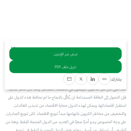
بوابة البيانات
انضم إلى فريقنا
استعرض الصور لأبرز فعالياتنا الأخيرة ومبادراتنا وشراكاتنا.
يرجى التواصل معنا للاستفسارات العامة، وفرص التعاون، والطلبات الإعلامية.
نوفر بيانات موثوقة ودقيقة في مجالي الطاقة والاقتصاد، ونتيحها للجميع.
عن كابسارك
عرض عبر الإنترنت
خلاصة
تنزيل ملف PDF
من
المتوقع
أن
تكون
للتحولات
نحو
نزع
الكربون
التي
يشهدها
مجال
الطاقة
يشارك:
انعكاساتُها
على
الدول
المنتجة
للوقود
الأحفوري،
وإن
كانت
الدول
المصدرة
للنفط
تُعد
حتى
الآن
من
اللاعبين
الرئيسين
في
الاقتصاد
المعاصر
.
ولما
كان
الأمر
كذلك
فإن
التحول
إلى
الطاقة
المستدامة
لن
يُكلَّل
بالنجاح
ما
لم
تحافظ
هذه
الدول
على
استقرار
اقتصاداتها،
ويمكن
لهذه
الدول
حماية
الاقتصاد
من
تذبذب
العائدات
والتخفيف
من
مخاطر
الكربون
بانتهاجها
مبدأ
تنويع
الاقتصاد
.
لكن
تنويع
الصادرات
على
وجه
الخصوص
يبدو
أمرًا
صعبًا
في
العديد
من
الدول
المنتجة
للنفط
.
وهنا
من
الطبيعي
أن
نتساءل
عن
أسباب
نجاح
بعض
الدول
المصدرة
للنفط
في
تنويع