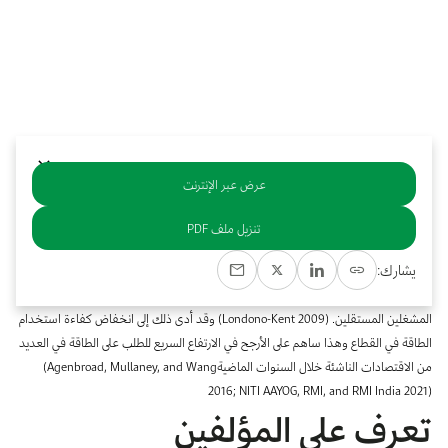
بوابة البيانات
انضم إلى فريقنا
استعرض الصور لأبرز فعالياتنا الأخيرة ومبادراتنا وشراكاتنا.
يرجى التواصل معنا للاستفسارات العامة، وفرص التعاون، والطلبات الإعلامية.
نوفر بيانات موثوقة ودقيقة في مجالي الطاقة والاقتصاد، ونتيحها للجميع.
عن كابسارك
عرض عبر الإنترنت
خلاصة
تنزيل ملف PDF
يشارك:
‬من‭ ‬الاقتصادات‭ ‬الناشئة‭ ‬خلال‭ ‬السنوات‭ ‬الماضية‭ (‬Agenbroad‭, ‬Mullaney‭, ‬and Wang
2016‭; ‬NITI AAYOG‭, ‬RMI‭, ‬and RMI India 2021‭)
تعرف على المؤلفين