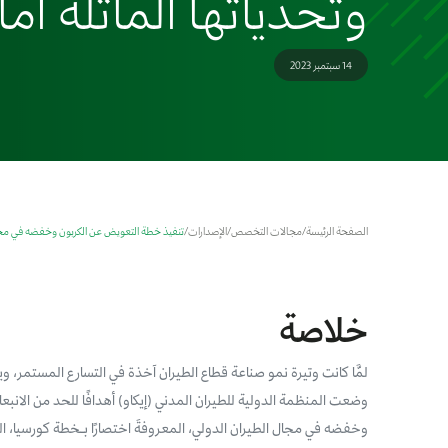
وتحدياتها الماثلة أم
14 سبتمبر 2023
الصفحة الرئيسة
/
مجالات التخصص
/
الإصدارات
/
تنفيذ خطة التعويض عن الكربون وخفضه في مجال 
خلاصة
لمَّا كانت وتيرة نمو صناعة قطاع الطيران آخذة في التسارع المستمر، ويت
وضعت المنظمة الدولية للطيران المدني (إيكاو) أهدافًا للحد من الان
وخفضه في مجال الطيران الدولي، المعروفةَ اختصارًا بـخطة كورسيا، الها