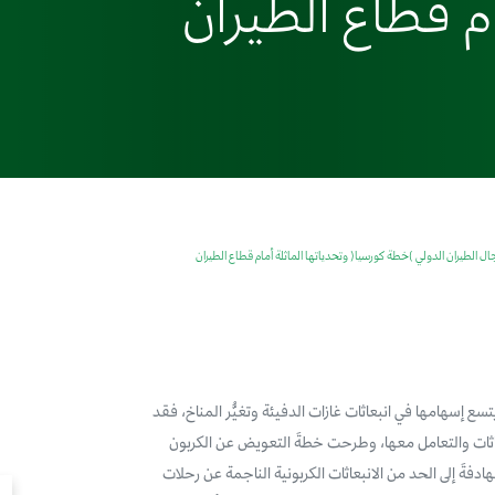
ام قطاع الطيران
الطيران الدولي )خطة كورسيا( وتحدياتها الماثلة أمام قطاع الطيران
سع إسهامها في انبعاثات غازات الدفيئة وتغيُّر المناخ، فقد
بعاثات والتعامل معها، وطرحت خطةَ التعويض عن الكربون
دفةَ إلى الحد من الانبعاثات الكربونية الناجمة عن رحلات