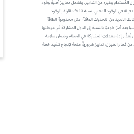
تخدام وقود الطيران المُستدام وغيره من التدابير. وتشمل معاييرُ أهليةِ وقود
الطيران المستدام في إطار هذه الخطة انخفاضَ معدل انبعاثات غازات الدفيئة في الوقود المعني بنسبة 10 % مقارنة بالوقود
 هنالك العديد من التحديات الماثلة، مثل محدودية الطاقة
ا يعد أمرًا طوعيًا بالنسبة إلى الدول المشاركة في مرحلتها
ن تُعدُّ زيادة معدلات المشاركة في الخطة، وضمان سلامة
 من قطاع الطيران، تدابيرَ ضروريةً ملحة لإنجاح تنفيذ خطة