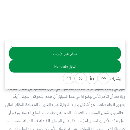
بوابة البيانات
انضم إلى فريقنا
استعرض الصور لأبرز فعالياتنا الأخيرة ومبادراتنا وشراكاتنا.
يرجى التواصل معنا للاستفسارات العامة، وفرص التعاون، والطلبات الإعلامية.
نوفر بيانات موثوقة ودقيقة في مجالي الطاقة والاقتصاد، ونتيحها للجميع.
عن كابسارك
عرض عبر الإنترنت
خلاصة
تنزيل ملف PDF
شهدت
السنوات
القليلة
الماضية
العديد
من
الأحداث،
بدءًا
من
الوباء
العالمي
إلى
يشارك:
تداعيات
جائحة
كوفيد
-
19
والصراع
في
أوكرانيا،
وساهمت
هذه
الأحداث
بشكل
كبير
في
إعادة
تنظيم
حركة
التجارة
العالمية
التي
جرى
معظمها
في
قطاع
الطاقة
.
ويلاحظ
أن
الأمر
الأقل
وضوحًا
في
هذا
السياق،
أن
هذه
التحولات
عجلت
أيضًا
بظهور
اتجاه
صاعد
نحو
أشكال
بديلة
للتجارة
خارج
القنوات
المعتادة
للنظام
المالي
العالمي،
وتشمل
التسويات
بالعملات
المحلية
ومقايضات
السلع
العينية
.
ورغم
أن
مثل
هذه
الأدوات
ليست
أمرًا
جديدًا،
إلا
أن
الجهات
الفاعلة
في
الدولة
تستخدمها
كوسيلة
للتحايل
على
العقوبات
وهيمنة
الدولار
الأمريكي،
وتترتب
عليها
تداعيات