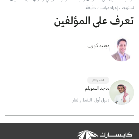
تستوجب
إجراء
دراسات
دقيقة
.
تعرف على المؤلفين
ديفيد كورت
النفط والغاز
ماجد السويلم
زميل أول -النفط والغاز