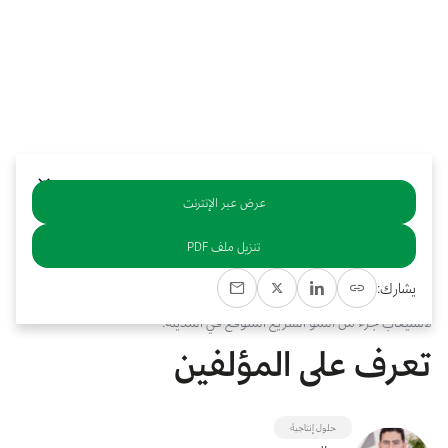
بوابة البيانات
انضم إلى فريقنا
استعرض الصور لأبرز فعالياتنا الأخيرة ومبادراتنا وشراكاتنا.
يرجى التواصل معنا للاستفسارات العامة، وفرص التعاون، والطلبات الإعلامية.
نوفر بيانات موثوقة ودقيقة في مجالي الطاقة والاقتصاد، ونتيحها للجميع.
عن كابسارك
عرض عبر الإنترنت
خلاصة
تنزيل ملف PDF
يُُعدُُّ مشروع المربع الجديد مشروعًًا عملاقًًا مقترحًًا يهدف إلى تطوير مناطق
يشارك:
سكنية وتجارية ومكتبية في مدينة الرياض، بما يلائم رؤية تنموية محددة
لاستيعاب جزء من النمو السريع المتوقع في المدينة.
تعرف على المؤلفين
حلول إنتاجية