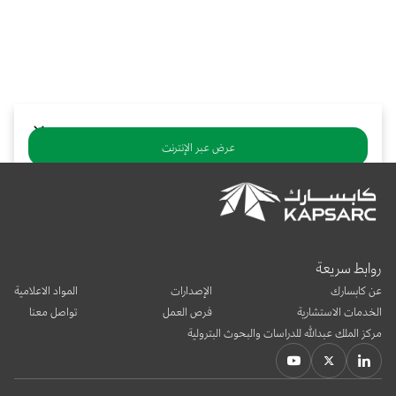
بوابة البيانات
انضم إلى فريقنا
استعرض الصور لأبرز فعالياتنا الأخيرة ومبادراتنا وشراكاتنا.
يرجى التواصل معنا للاستفسارات العامة، وفرص التعاون، والطلبات الإعلامية.
نوفر بيانات موثوقة ودقيقة في مجالي الطاقة والاقتصاد، ونتيحها للجميع.
عن كابسارك
عرض عبر الإنترنت
تنزيل ملف PDF
يشارك:
روابط سريعة
عن كابسارك
الإصدارات
المواد الاعلامية
الخدمات الاستشارية
فرص العمل
تواصل معنا
مركز الملك عبدالله للدراسات والبحوث البترولية