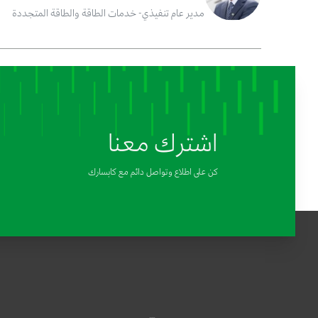
مدير عام تنفيذي- خدمات الطاقة والطاقة المتجددة
اشترك معنا
كن على اطلاع وتواصل دائم مع كابسارك