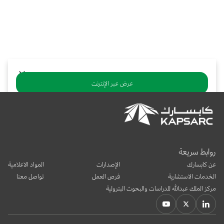
بوابة البيانات
انضم إلى فريقنا
استعرض الصور لأبرز فعالياتنا الأخيرة ومبادراتنا وشراكاتنا.
يرجى التواصل معنا للاستفسارات العامة، وفرص التعاون، والطلبات الإعلامية.
نوفر بيانات موثوقة ودقيقة في مجالي الطاقة والاقتصاد، ونتيحها للجميع.
عن كابسارك
عرض عبر الإنترنت
تنزيل ملف PDF
يشارك:
روابط سريعة
عن كابسارك
الإصدارات
المواد الاعلامية
الخدمات الاستشارية
فرص العمل
تواصل معنا
مركز الملك عبدالله للدراسات والبحوث البترولية