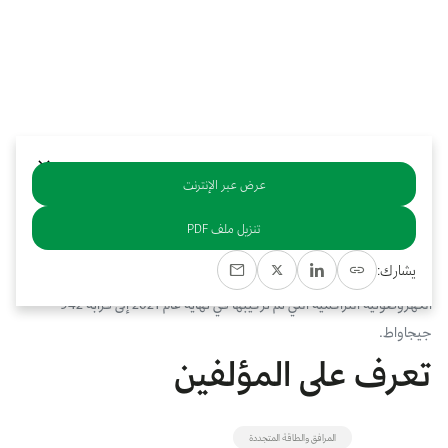
بوابة البيانات
انضم إلى فريقنا
استعرض الصور لأبرز فعالياتنا الأخيرة ومبادراتنا وشراكاتنا.
يرجى التواصل معنا للاستفسارات العامة، وفرص التعاون، والطلبات الإعلامية.
نوفر بيانات موثوقة ودقيقة في مجالي الطاقة والاقتصاد، ونتيحها للجميع.
عن كابسارك
عرض عبر الإنترنت
خلاصة
تنزيل ملف PDF
شهدت السعات المركبة للطاقة الشمسية الكهروضوئية العالمية في عام 2021
يشارك:
زيادة بمقدار 175 جيجاواط، وبذلك يرتفع إجمالي السعة العالمية للطاقة
الكهروضوئية التراكمية التي تم تركيبها في نهاية عام 2021 إلى قرابة 942
جيجاواط.
تعرف على المؤلفين
المرافق والطاقة المتجددة