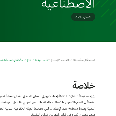
الاصطناعية
28 مارس 2024
الصفحة الرئيسة
/
مجالات التخصص
/
الإصدارات
/
قياس انبعاثات الغازات الدفيئة في المملكة العرب
خلاصة
إن إدارة انبعاثًات غازات الدفيئة إجراء ضروري لضمان التصدي الفعال لعملية تغ
للانبعاثًات تتسم بالشمول والشفافية والدقة والقياس الفوري. فالدول المو ِقعة عل
الدفيئة بصورة منتظمة وفق الإرشادات التي وضعتها الهيئة الحكومية الدولية المعن
منها، تحديات كبيرة في قياس انبعاثًات غازات الدفيئة.