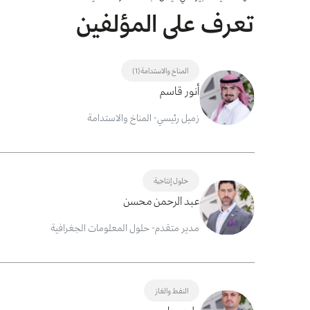
تعرف على المؤلفين
المناخ والاستدامة(1)
أنور قاسم
زميل رئيسي- المناخ والاستدامة
حلول إنتاجية
عبد الرحمن محسن
مدير متقدم- حلول المعلومات الجغرافية
النفط والغاز