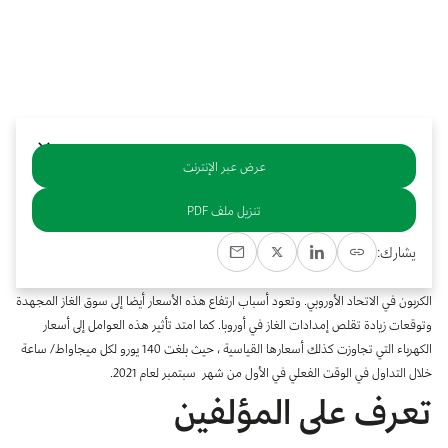
بوابة البيانات
انضم إلى فريقنا
استعرض الصور لأبرز فعالياتنا الأخيرة ومبادراتنا وشراكاتنا.
يرجى التواصل معنا للاستفسارات العامة، وفرص التعاون، والطلبات الإعلامية.
نوفر بيانات موثوقة ودقيقة في مجالي الطاقة والاقتصاد، ونتيحها للجميع.
عن كابسارك
عرض عبر الإنترنت
خلاصة
تنزيل ملف PDF
شهدت أسعار الكربون في يوم 30 أغسطس من عام 2021 ارتفاعا للمرة الأولى متجاوزة 60
يشارك:
يورو للطن ، مع التوقعات بإحكام تشديد التشريعات البيئية. وقد سجلت هذه الأسعار رقمًا
قياسيًا جديدًا في نظام الاتحاد الأوروبي للتداول في الانبعاثات (EU ETS)، الذي يمثل سوق
الكربون في الاتحاد الأوروبي. وتعود أسباب ارتفاع هذه الأسعار أيضا إلى سوق الغاز المجهدة
وتوقعات زيادة تقلص إمدادات الغاز في أوروبا. كما امتد تأثير هذه العوامل إلى أسعار
الكهرباء التي تجاوزت كذلك أسعارها القياسية ، حيث بلغت 140 يورو لكل ميجاواط/ ساعة
خلال التداول في الوقت الفعلي في الأول من شهر سبتمبر لعام 2021.
تعرف على المؤلفين