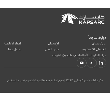
بوابة البيانات
انضم إلى فريقنا
استعرض الصور لأبرز فعالياتنا الأخيرة ومبادراتنا وشراكاتنا.
يرجى التواصل معنا للاستفسارات العامة، وفرص التعاون، والطلبات الإعلامية.
نوفر بيانات موثوقة ودقيقة في مجالي الطاقة والاقتصاد، ونتيحها للجميع.
عن كابسارك
روابط سريعة
عن كابسارك
الإصدارات
المواد الاعلامية
الخدمات الاستشارية
فرص العمل
تواصل معنا
مركز الملك عبدالله للدراسات والبحوث البترولية
حقوق الطبع والنشر لكابسارك © 2025 | جميع الحقوق محفوظة
سياسة الخصوصية
شروط الاستخدام