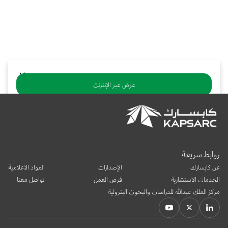
بوابة البيانات
انضم إلى فريقنا
استعرض الصور لأبرز فعالياتنا الأخيرة ومبادراتنا وشراكاتنا.
يرجى التواصل معنا للاستفسارات العامة، وفرص التعاون، والطلبات الإعلامية.
نوفر بيانات موثوقة ودقيقة في مجالي الطاقة والاقتصاد، ونتيحها للجميع.
عن كابسارك
عرض عبر الإنترنت
تنزيل ملف PDF
يشارك:
روابط سريعة
عن كابسارك
الإصدارات
المواد الاعلامية
الخدمات الاستشارية
فرص العمل
تواصل معنا
مركز الملك عبدالله للدراسات والبحوث البترولية