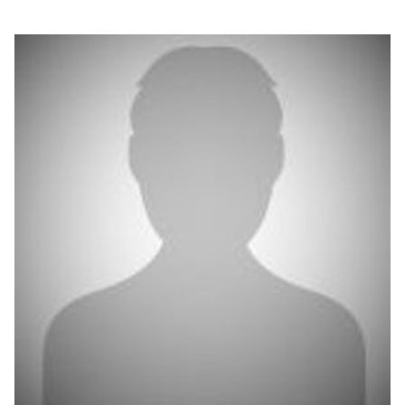
بوابة البيانات
انضم إلى فريقنا
استعرض الصور لأبرز فعالياتنا الأخيرة ومبادراتنا وشراكاتنا.
يرجى التواصل معنا للاستفسارات العامة، وفرص التعاون، والطلبات الإعلامية.
نوفر بيانات موثوقة ودقيقة في مجالي الطاقة والاقتصاد، ونتيحها للجميع.
عن كابسارك