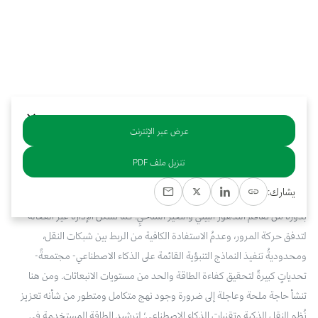
بوابة البيانات
انضم إلى فريقنا
استعرض الصور لأبرز فعالياتنا الأخيرة ومبادراتنا وشراكاتنا.
يرجى التواصل معنا للاستفسارات العامة، وفرص التعاون، والطلبات الإعلامية.
نوفر بيانات موثوقة ودقيقة في مجالي الطاقة والاقتصاد، ونتيحها للجميع.
عن كابسارك
عرض عبر الإنترنت
خلاصة
تنزيل ملف PDF
رغم التقدم التقني الملحوظ الذي شهده قطاع النقل، فإن هذه الصناعة لا تزال
يشارك:
تعاني ارتفاع معدلات استهلاك الطاقة ومستويات انبعاثات المركبات، مما يزيد
بدوره من تفاقم التدهور البيئي والتغيُّر المناخيِّ. كما تشكل الإدارةُ غير الفعَّالة
لتدفق حركة المرور، وعدمُ الاستفادة الكافية من الربط بين شبكات النقل،
ومحدوديةُ تنفيذ النماذج التنبؤية القائمة على الذكاء الاصطناعي- مجتمعةً-
تحدياتٍ كبيرةً لتحقيق كفاءة الطاقة والحد من مستويات الانبعاثات. ومن هنا
تنشأ حاجة ملحة وعاجلة إلى ضرورة وجود نهج متكامل ومتطور من شأنه تعزيز
نُظم النقل الذكية وتقنيات الذكاء الاصطناعي؛ لترشيد الطاقة المستخدمة في