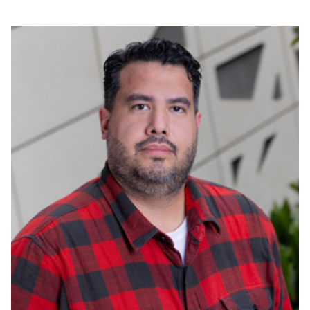
بوابة البيانات
انضم إلى فريقنا
استعرض الصور لأبرز فعالياتنا الأخيرة ومبادراتنا وشراكاتنا.
يرجى التواصل معنا للاستفسارات العامة، وفرص التعاون، والطلبات الإعلامية.
نوفر بيانات موثوقة ودقيقة في مجالي الطاقة والاقتصاد، ونتيحها للجميع.
عن كابسارك