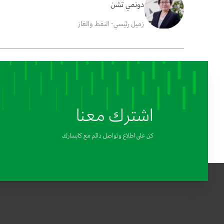
دونمي تشن
زميل رئيسي- النفط والغاز
اشترك معنا
كن على اطلاع وتواصل دائم مع كابسارك