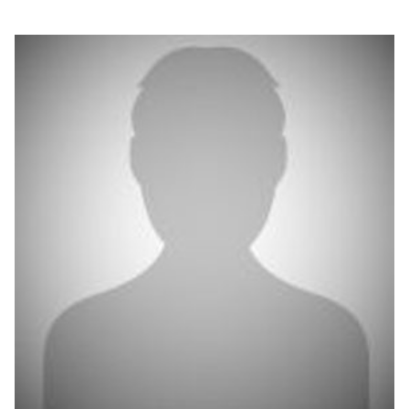
بوابة البيانات
انضم إلى فريقنا
استعرض الصور لأبرز فعالياتنا الأخيرة ومبادراتنا وشراكاتنا.
يرجى التواصل معنا للاستفسارات العامة، وفرص التعاون، والطلبات الإعلامية.
نوفر بيانات موثوقة ودقيقة في مجالي الطاقة والاقتصاد، ونتيحها للجميع.
عن كابسارك