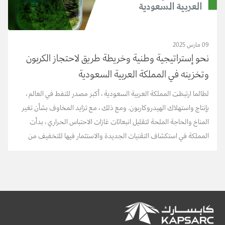
09 مارس 2025
نحو إستراتيجية وطنية وخريطة طريق لاحتجاز الكربون
وتخزينه في المملكة العربية السعودية
لطالما ارتبطت المملكة العربية السعودية ، أكبر مصدر للنفط في العالم ،
بإنتاج واستهلاك الهيدروكاربون. ومع ذلك ، مع تزايد المخاوف بشأن تغير
المناخ والحاجة الملحة لتقليل انبعاثات غازات الاحتباس الحراري ، بدأت
المملكة في استكشاف التقنيات الجديدة والاستثمار فيها للتخفيف من
انبعاثات الكربون....