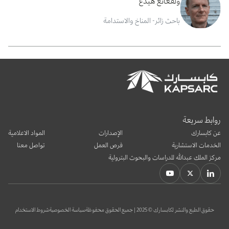
ولفغانغ هيدغ
باحث زائر- المناخ والاستدامة
روابط سريعة
عن كابسارك
الإصدارات
المواد الاعلامية
الخدمات الاستشارية
فرص العمل
تواصل معنا
مركز الملك عبدالله للدراسات والبحوث البترولية
حقوق الطبع والنشر لكابسارك © 2025 | جميع الحقوق محفوظة
سياسة الخصوصية
شروط الاستخدام