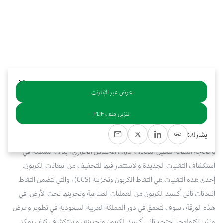
بوابة البيانات
انضم إلى فريقنا
استعرض الصور لأبرز فعالياتنا الأخيرة ومبادراتنا وشراكاتنا.
يرجى التواصل معنا للاستفسارات العامة، وفرص التعاون، والطلبات الإعلامية.
نوفر بيانات موثوقة ودقيقة في مجالي الطاقة والاقتصاد، ونتيحها للجميع.
عن كابسارك
عرض عبر الإنترنت
خلاصة
تنزيل ملف PDF
لطالما ارتبطت المملكة العربية السعودية ، أكبر مصدر للنفط في العالم ، بإنتاج
يشارك:
واستهلاك الهيدروكاربون. ومع ذلك ، مع تزايد المخاوف بشأن تغير المناخ
والحاجة الملحة لتقليل انبعاثات غازات الاحتباس الحراري ، بدأت المملكة في
استكشاف التقنيات الجديدة والاستثمار فيها للتخفيف من انبعاثات الكربون.
إحدى هذه التقنيات هي التقاط الكربون وتخزينه (CCS) ، والتي تتضمن التقاط
انبعاثات ثاني أكسيد الكربون من العمليات الصناعية وتخزينها تحت الأرض. في
هذه الورقة ، سوف نتعمق في دور المملكة العربية السعودية في تطوير وعرض
ونشر تكنولوجيا احتجاز ثاني أكسيد الكربون وتخزينه ، واستكشاف كيف يمكن