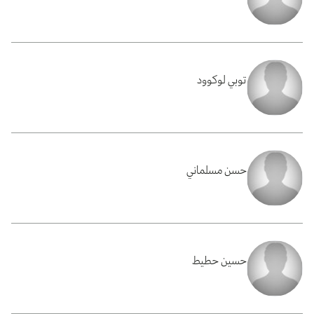
توبي لوكوود
حسن مسلماني
حسين حطيط