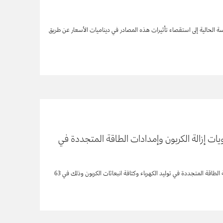
سة الحالية إلى استقصاء تأثيرات هذه المصادر في ديناميات الأسعار عن طريق
ت إزالة الكربون وإمدادات الطاقة المتجددة في
ينصب تركيز هذه الدراسة على المقارنة بين نموذج المشتري الوحيد (SBM) ونموذج سوق الكهرباء التنافسية للبيع بالجملة (WEM) من حيث حصة الطاقة المتجددة في توليد الكهرباء وكثافة انبعاثات الكربون وذلك في 63