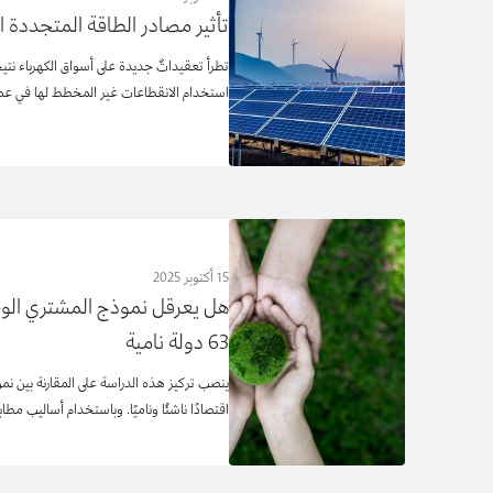
تأثير مصادر الطاقة المتجددة الم
تطرأ تعقيداتٌ جديدة على أسواق الكهرباء نتيج
استخدام الانقطاعات غير المخطط لها في عم
15 أكتوبر 2025
هل يعرقل نموذج المشتري الوحي
63 دولة نامية
اقتصادًا ناشئًا وناميًا. وباستخدام أساليب مط