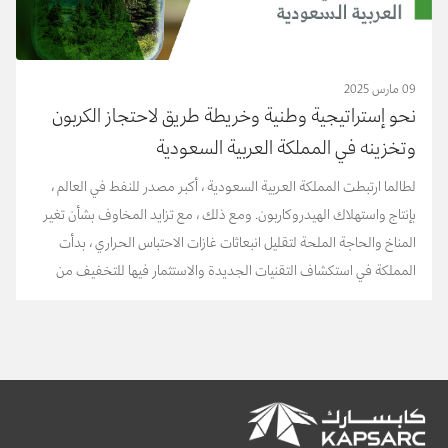
09 مارس 2025
نحو إستراتيجية وطنية وخريطة طريق لاحتجاز الكربون
وتخزينه في المملكة العربية السعودية
لطالما ارتبطت المملكة العربية السعودية ، أكبر مصدر للنفط في العالم ،
بإنتاج واستهلاك الهيدروكاربون. ومع ذلك ، مع تزايد المخاوف بشأن تغير
المناخ والحاجة الملحة لتقليل انبعاثات غازات الاحتباس الحراري ، بدأت
المملكة في استكشاف التقنيات الجديدة والاستثمار فيها للتخفيف من
انبعاثات الكربون....