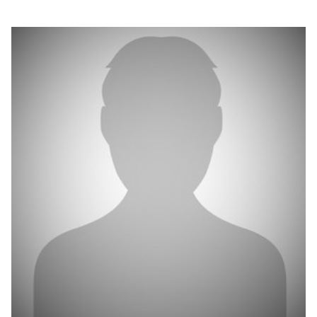
بوابة البيانات
انضم إلى فريقنا
استعرض الصور لأبرز فعالياتنا الأخيرة ومبادراتنا وشراكاتنا.
يرجى التواصل معنا للاستفسارات العامة، وفرص التعاون، والطلبات الإعلامية.
نوفر بيانات موثوقة ودقيقة في مجالي الطاقة والاقتصاد، ونتيحها للجميع.
عن كابسارك