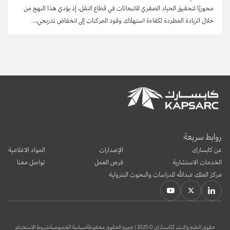
‬خلال‭ ‬الزيادة‭ ‬المطردة‭ ‬لكفاءة‭ ‬استهلاك‭ ‬وقود‭ ‬المركبات‭ ‬إلى‭ ‬انخفاض‭ ‬تدريجي،...
روابط سريعة
عن كابسارك
الإصدارات
المواد الاعلامية
الخدمات الاستشارية
فرص العمل
تواصل معنا
مركز الملك عبدالله للدراسات والبحوث البترولية
حقوق الطبع والنشر لكابسارك © 2025 | جميع الحقوق محفوظة
سياسة الخصوصية
شروط الاستخدام