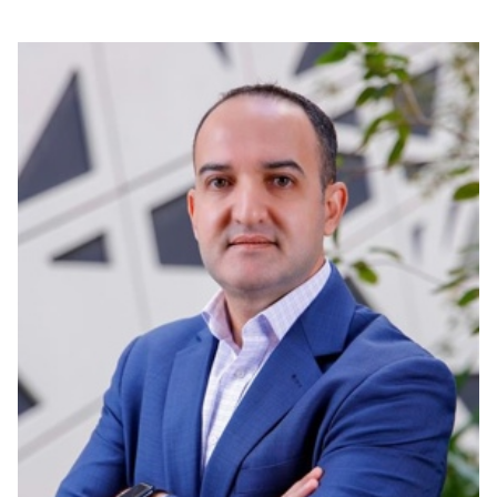
بوابة البيانات
انضم إلى فريقنا
استعرض الصور لأبرز فعالياتنا الأخيرة ومبادراتنا وشراكاتنا.
يرجى التواصل معنا للاستفسارات العامة، وفرص التعاون، والطلبات الإعلامية.
نوفر بيانات موثوقة ودقيقة في مجالي الطاقة والاقتصاد، ونتيحها للجميع.
عن كابسارك