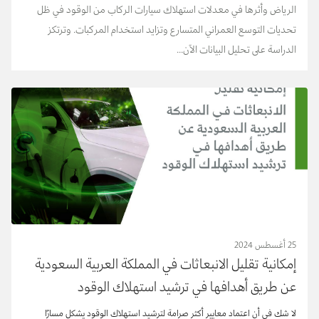
‬الدراسة‭ ‬على‭ ‬تحليل‭ ‬البيانات‭ ‬الآن...
25 أغسطس 2024
إمكانية تقليل الانبعاثات في المملكة العربية السعودية
عن طريق أهدافها في ترشيد استهلاك الوقود