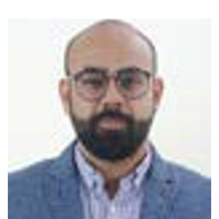
بوابة البيانات
انضم إلى فريقنا
استعرض الصور لأبرز فعالياتنا الأخيرة ومبادراتنا وشراكاتنا.
يرجى التواصل معنا للاستفسارات العامة، وفرص التعاون، والطلبات الإعلامية.
نوفر بيانات موثوقة ودقيقة في مجالي الطاقة والاقتصاد، ونتيحها للجميع.
عن كابسارك