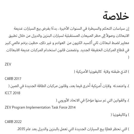
بوابة البيانات
انضم إلى فريقنا
خلاصة
استعرض الصور لأبرز فعالياتنا الأخيرة ومبادراتنا وشراكاتنا.
يرجى التواصل معنا للاستفسارات العامة، وفرص التعاون، والطلبات الإعلامية.
نوفر بيانات موثوقة ودقيقة في مجالي الطاقة والاقتصاد، ونتيحها للجميع.
عن كابسارك
إن سياسات التحكم والسيطرة في السنوات الأخيرة ، بدءًا بفرض بيع السيارات عديمة
الانبعاثات وصولاً إلى حظر المبيعات المستقبلية لسيارات البنزين والديزل من خلال تطبيق
معايير لضبط انبعاثات ثاني أكسيد الكربون من العوادم و غير ذلك، حظيت بزخم عالمي كبير
في قطاع المركبات الخفيفة الجديد. وتضمنت قانون استخدام المركبات عديمة الانبعاثات
(
ZEV
) الذي طبقته ولاية كاليفورنيا الأمريكية (
CARB 2017
)، واعتمدته ولايات أمريكية أخرى فيما بعد، وقانون مركبات الطاقة الجديدة في الصين (
ICCT 2018
)، والقوانين التي تم سنها مؤخرًا في الاتحاد الأوروبي (
ZEV Program Implementation Task Force 2014
) وكاليفورنيا (
CARB 2022
) التي تحظر فعليًا بيع السيارات الجديدة التي تعمل بالبنزين والديزل بعد عام 2035.