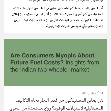
تُعَد الصين والهند، وهما أكبر اقتصادَين ناميَين في العالم بين الدول عالية الكثافة
السكانية، من أكبر أسواق السيارات، وكذلك من أكبر البلدان المسؤولة عن إطلاق
الانبعاثات الكربونية. ولخفض انبعاثات الكربون من قطاع سيارات الركاب درَس
البلدَان إمكان تبنّي عديدٍ من الأدوات الإستراتيجية...
24 أغسطس 2021
هل يعاني المستهلكون من قصر النظر تجاه التكاليف
المستقبلية لاستهلاك الوقود؟ رؤى مستمدة من السوق