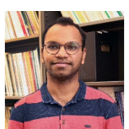
بوابة البيانات
انضم إلى فريقنا
استعرض الصور لأبرز فعالياتنا الأخيرة ومبادراتنا وشراكاتنا.
يرجى التواصل معنا للاستفسارات العامة، وفرص التعاون، والطلبات الإعلامية.
نوفر بيانات موثوقة ودقيقة في مجالي الطاقة والاقتصاد، ونتيحها للجميع.
عن كابسارك