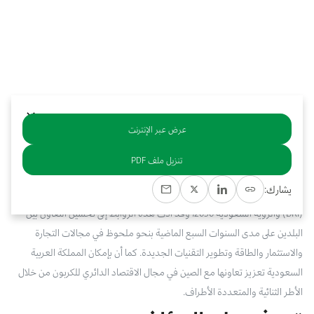
بوابة البيانات
انضم إلى فريقنا
استعرض الصور لأبرز فعالياتنا الأخيرة ومبادراتنا وشراكاتنا.
يرجى التواصل معنا للاستفسارات العامة، وفرص التعاون، والطلبات الإعلامية.
نوفر بيانات موثوقة ودقيقة في مجالي الطاقة والاقتصاد، ونتيحها للجميع.
عن كابسارك
عرض عبر الإنترنت
خلاصة
تنزيل ملف PDF
تستعرض هذه الدراسة الشراكة الإستراتيجية الشاملة القائمة بين المملكة العربية
يشارك:
السعودية والصين ومدى الترابط القائم ما بين مبادرة الحزام والطريق الصينية
(BRI) والرؤية السعودية 2030، وقد أدت هذه الروابط إلى تحسين التعاون بين
البلدين على مدى السنوات السبع الماضية بنحو ملحوظ في مجالات التجارة
والاستثمار والطاقة وتطوير التقنيات الجديدة. كما أن بإمكان المملكة العربية
السعودية تعزيز تعاونها مع الصين في مجال الاقتصاد الدائري للكربون من خلال
الأطر الثنائية والمتعددة الأطراف.