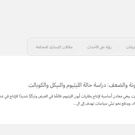
بيانات
رؤية على الأحداث
مقالات كابسارك المحكمة
نة والضعف: دراسة حالة الليثيوم والنيكل والكوبالت
لت، وهي معادن أساسية لإنتاج بطاريات أيون الليثيوم، فائضًا في العرض وتركّزًا شديدًا للإنتاج ف
، ويدفع نحو تبنّي سياسات تهدف إلى ال...
.