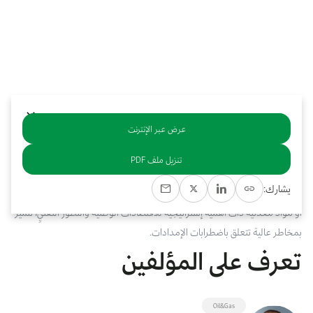
بوابة البيانات
انضم إلى فريقنا
استعرض الصور لأبرز فعالياتنا الأخيرة ومبادراتنا وشراكاتنا.
يرجى التواصل معنا للاستفسارات العامة، وفرص التعاون، والطلبات الإعلامية.
نوفر بيانات موثوقة ودقيقة في مجالي الطاقة والاقتصاد، ونتيحها للجميع.
عن كابسارك
عرض عبر الإنترنت
خلاصة
تنزيل ملف PDF
يشير مصطلح "المعادن الحيوية" إلى فئة متميزة من السلع الأساسية، تشمل
يشارك:
العناصر الأرضية النادرة، والمعادن الحيوية، بالإضافة إلى معادن أخرى غير وقودية
أو مواد معدنية ذات أهمية إستراتيجية للاقتصادات الوطنية والتطور التقنيِّ، تتميز
بمخاطر عالية تتعلق باضطرابات الإمدادات.
تعرف على المؤلفين
Oil&Gas