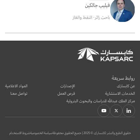
فيليب جالكين
باحث زائر- النفط والغاز
روابط سريعة
عن كابسارك
الإصدارات
المواد الاعلامية
الخدمات الاستشارية
فرص العمل
تواصل معنا
مركز الملك عبدالله للدراسات والبحوث البترولية
حقوق الطبع والنشر لكابسارك © 2025 | جميع الحقوق محفوظة
سياسة الخصوصية
شروط الاستخدام