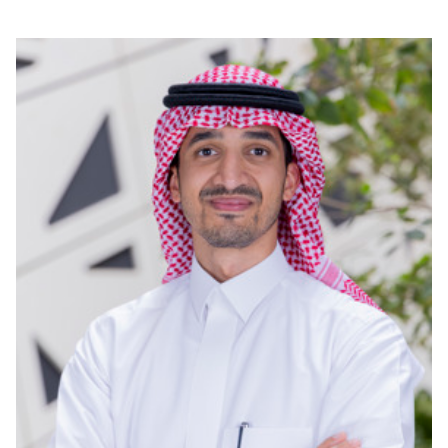
بوابة البيانات
انضم إلى فريقنا
استعرض الصور لأبرز فعالياتنا الأخيرة ومبادراتنا وشراكاتنا.
يرجى التواصل معنا للاستفسارات العامة، وفرص التعاون، والطلبات الإعلامية.
نوفر بيانات موثوقة ودقيقة في مجالي الطاقة والاقتصاد، ونتيحها للجميع.
عن كابسارك