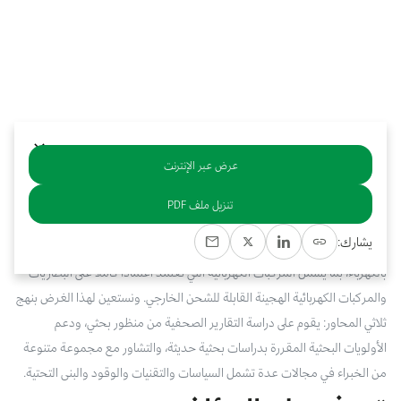
بوابة البيانات
انضم إلى فريقنا
استعرض الصور لأبرز فعالياتنا الأخيرة ومبادراتنا وشراكاتنا.
يرجى التواصل معنا للاستفسارات العامة، وفرص التعاون، والطلبات الإعلامية.
نوفر بيانات موثوقة ودقيقة في مجالي الطاقة والاقتصاد، ونتيحها للجميع.
عن كابسارك
عرض عبر الإنترنت
خلاصة
تنزيل ملف PDF
تسلط هذه الدراسة الضوء على أهم الأولويات البحثية المستجدة في مسار
يشارك:
السياسات المناخية والصناعية الذي يهدف إلى تحويل سيارات الركاب إلى العمل
بالكهرباء، بما يشمل المركبات الكهربائية التي تعتمد اعتمادًا كاملًا على البطاريات
والمركبات الكهربائية الهجينة القابلة للشحن الخارجي. ونستعين لهذا الغرض بنهج
ثلاثي المحاور: يقوم على دراسة التقارير الصحفية من منظور بحثي، ودعم
الأولويات البحثية المقررة بدراسات بحثية حديثة، والتشاور مع مجموعة متنوعة
من الخبراء في مجالات عدة تشمل السياسات والتقنيات والوقود والبنى التحتية.