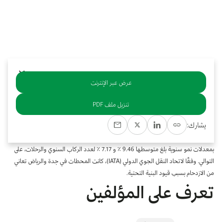
بوابة البيانات
انضم إلى فريقنا
استعرض الصور لأبرز فعالياتنا الأخيرة ومبادراتنا وشراكاتنا.
يرجى التواصل معنا للاستفسارات العامة، وفرص التعاون، والطلبات الإعلامية.
نوفر بيانات موثوقة ودقيقة في مجالي الطاقة والاقتصاد، ونتيحها للجميع.
عن كابسارك
عرض عبر الإنترنت
خلاصة
تنزيل ملف PDF
توجد أربع مطارات دولية رئيسة في المملكة العربية السعودية، وهي مطار الملك خالد الدولي
يشارك:
(RUH) ومطار الملك عبد العزيز الدولي (JED) ومطار الملك فهد الدولي (DMM) ومطار
الأمير محمد بن عبد العزيز الدولي (MED). قبل جائحة كوفيد- 19، كانت تنمو بشكل ثابت
بمعدلات نمو سنوية بلغ متوسطها 9.46 ٪ و 7.17 ٪ لعدد الركاب السنوي والرحلات، على
التوالي. وفقًا لاتحاد النقل الجوي الدولي (IATA)، كانت المحطات في جدة والرياض تعاني
من الازدحام بسبب قيود البنية التحتية.
تعرف على المؤلفين