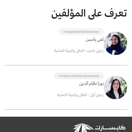
تعرف على المؤلفين
Transportation & Infrastructure
لمى ياسين
زميل باحث- النقل والبنية التحتية
Transport and Urban Infrastructure
نورا نظام الدين
زميل أول- النقل والبنية التحتية