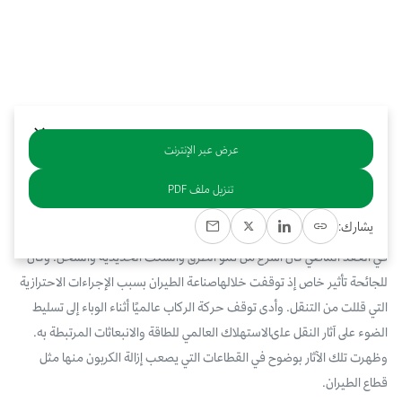
بوابة البيانات
انضم إلى فريقنا
استعرض الصور لأبرز فعالياتنا الأخيرة ومبادراتنا وشراكاتنا.
يرجى التواصل معنا للاستفسارات العامة، وفرص التعاون، والطلبات الإعلامية.
نوفر بيانات موثوقة ودقيقة في مجالي الطاقة والاقتصاد، ونتيحها للجميع.
عن كابسارك
عرض عبر الإنترنت
خلاصة
تنزيل ملف PDF
يُشكّل قطاع الطيران نسبة 2 ٪ من انبعاثات ثاني أكسيد الكربون العالمية
يشارك:
المرتبطة بالطاقة، حيث أشارت الوكالة الدولية للطاقة (IEA) إلى أن نمو الطيران
في العقد الماضي كان أسرع من نمو الطرق والسكك الحديدية والشحن. وكان
للجائحة تأثير خاص إذ توقفت خلالهاصناعة الطيران بسبب الإجراءات الاحترازية
التي قللت من التنقل. وأدى توقف حركة الركاب عالميًا أثناء الوباء إلى تسليط
الضوء على آثار النقل علىالاستهلاك العالمي للطاقة والانبعاثات المرتبطة به.
وظهرت تلك الآثار بوضوح في القطاعات التي يصعب إزالة الكربون منها مثل
قطاع الطيران.