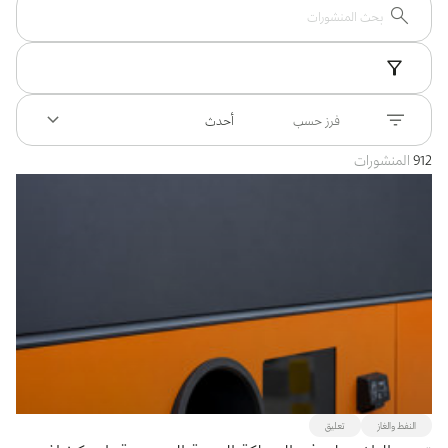
بوابة البيانات
انضم إلى فريقنا
استعرض الصور لأبرز فعالياتنا الأخيرة ومبادراتنا وشراكاتنا.
يرجى التواصل معنا للاستفسارات العامة، وفرص التعاون، والطلبات الإعلامية.
نوفر بيانات موثوقة ودقيقة في مجالي الطاقة والاقتصاد، ونتيحها للجميع.
عن كابسارك
فرز حسب
أحدث
912
المنشورات
النفط والغاز
تعليق