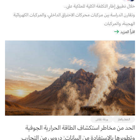
خلال تطبيق إطار التكلفة الكلية للملكية على...
وتقارن الدراسة بين مركبات محركات الاحتراق الداخلي، والمركبات الكهربائية
الهجينة، والمركبات
اقرأ المزيد
الكهربائية الهجينة القابلة للشحن الخارجي، والمركبات الكهربائية العاملة
بالبطاريات، وذلك على فترة
ملكية تبلغ 10 سنوات ومسافة تشغيلية قدرها 250,000 كيلومتر.
النفط والغاز
ورقة نقاش
الحد من مخاطر استكشاف الطاقة الحرارية الجوفية
وتطويرها بالاستفادة من البيانات: دروس من التجارب