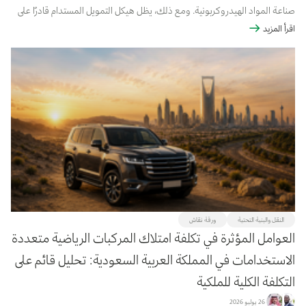
صناعة المواد الهيدروكربونية. ومع ذلك، يظل هيكل التمويل المستدام قادرًا على
اقرأ المزيد
استيعاب شركات النفط والغاز التي تحقق تقدمًا موثوقًا وقائمًا على أسس ...
النقل والبنية التحتية
ورقة نقاش
العوامل المؤثرة في تكلفة امتلاك المركبات الرياضية متعددة
الاستخدامات في المملكة العربية السعودية: تحليل قائم على
التكلفة الكلية للملكية
26 يوليو 2026