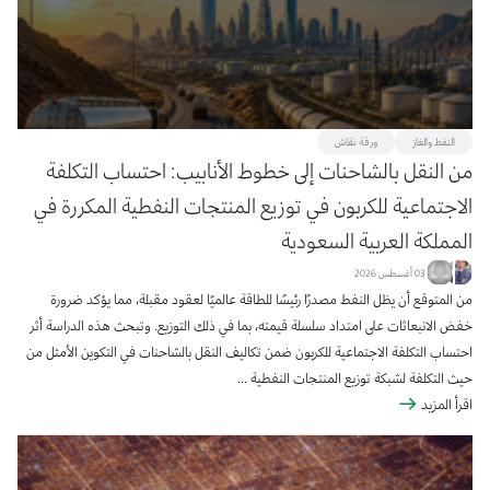
المرشحات
منطقة التركيز
النفط والغاز
ورقة نقاش
الجميع
النفط والغاز
تعليق
175
65
912
من النقل بالشاحنات إلى خطوط الأنابيب: احتساب التكلفة
النقل والبنية التحتية
المناخ والاستدامة
تحليلات البيانات
الاجتماعية للكربون في توزيع المنتجات النفطية المكررة في
75
87
68
المملكة العربية السعودية
ورقة نقاش
الاقتصاد الكلي والجزئي للطاقة
46
376
خدمات الطاقة والطاقة المتجددة
رؤية على الأحداث
03 أغسطس 2026
105
52
من المتوقع أن يظل النفط مصدرًا رئيسًا للطاقة عالميًا لعقود مقبلة، مما يؤكد ضرورة
دراسة
تقرير
ملخص ورشة عمل
كتاب
2
87
36
48
خفض الانبعاثات على امتداد سلسلة قيمته، بما في ذلك التوزيع. وتبحث هذه الدراسة أثر
نشرة ربع سنوية
8
احتساب التكلفة الاجتماعية للكربون ضمن تكاليف النقل بالشاحنات في التكوين الأمثل من
حيث التكلفة لشبكة توزيع المنتجات النفطية ...
اقرأ المزيد