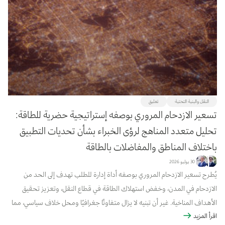
إزالة المرشحات
تطبيق المرشحات
النقل والبنية التحتية
تعليق
تسعير الازدحام المروري بوصفه إستراتيجية حضرية للطاقة:
تحليل متعدد المناهج لرؤى الخبراء بشأن تحديات التطبيق
باختلاف المناطق والمفاضلات بالطاقة
30 يوليو 2026
يُطرح تسعير الازدحام المروري بوصفه أداة إدارة للطلب تهدف إلى الحد من
الازدحام في المدن، وخفض استهلاك الطاقة في قطاع النقل، وتعزيز تحقيق
الأهداف المناخية. غير أن تبنيه لا يزال متفاوتًا جغرافيًا ومحل خلاف سياسي، مما
اقرأ المزيد
يثير تساؤلات حول كيفية تقييم الممارسين لجدوى تطبيقه وأهميته من منظور